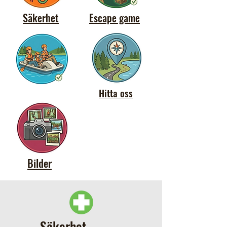
Säkerhet
Escape game
Hitta oss
Bilder
Säkerhet