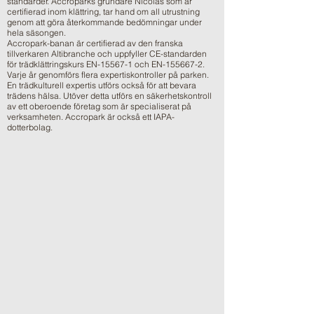
standarder. Accroparks grundare Nicolas som är
certifierad inom klättring, tar hand om all utrustning
genom att göra återkommande bedömningar under
hela säsongen.
Accropark-banan är certifierad av den franska
tillverkaren Altibranche och uppfyller CE-standarden
för trädklättringskurs EN-15567-1 och EN-155667-2.
Varje år genomförs flera expertiskontroller på parken.
En trädkulturell expertis utförs också för att bevara
trädens hälsa. Utöver detta utförs en säkerhetskontroll
av ett oberoende företag som är specialiserat på
verksamheten. Accropark är också ett IAPA-
dotterbolag.