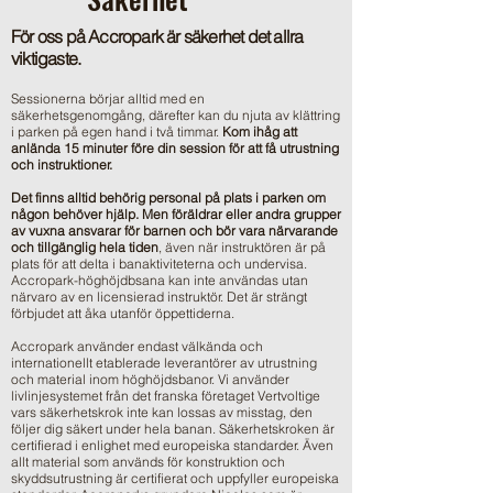
För oss på Accropark är säkerhet det allra
viktigaste.
Sessionerna börjar alltid med en
säkerhetsgenomgång, därefter kan du njuta av klättring
i parken på egen hand i två timmar.
Kom ihåg att
anlända 15 minuter före din session för att få utrustning
och instruktioner.
Det finns alltid behörig personal på plats i parken om
någon behöver hjälp
. Men f
öräldrar eller andra grupper
av vuxna ansvarar för barnen och bör vara närvarande
och tillgänglig hela tiden
, även när instruktören är på
plats för att delta i banaktiviteterna
och undervisa.
Accropark-höghöjdbsana
kan inte användas utan
närvaro av en licensierad instruktör. Det är strängt
förbjudet att åka utanför öppettiderna.
Accropark använder endast välkända och
internationellt etablerade leverantörer av utrustning
och material inom höghöjdsbanor. Vi använder
livlinjesystemet från det franska företaget Vertvoltige
vars säkerhetskrok inte kan lossas av misstag, den
följer dig säkert under hela banan. Säkerhetskroken är
certifierad i enlighet med europeiska standarder. Även
allt material som används för konstruktion och
skyddsutrustning är certifierat och uppfyller europeiska