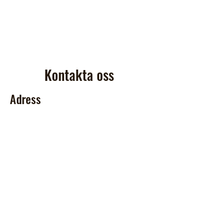
Kontakta oss
Adress
Accropark Lida
Lidavägen 1
146 33 Tullinge
Kontakt
070 975 58 00
lida.kontakt@accropark.se