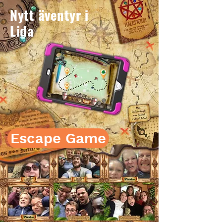
Nytt äventyr i
Lida
Escape Game