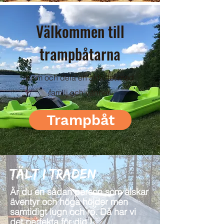
Välkommen till
trampbåtarna
Kom och dela en aktivitet med
familj och vänner.
Trampbåt
Tält i traden
Är du en sådan person som älskar
äventyr och höga höjder men
samtidigt lugn och ro. Då har vi
det perfekta för dig !