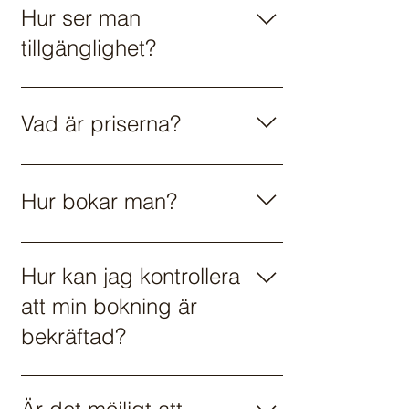
Hur ser man
tillgänglighet?
När du bokar online erbjuder vi dig
tillgängliga datum och tider, med
Vad är priserna?
antalet tillgängliga platser för varje
session. BOKA ONLINE
Se priser
Hur bokar man?
BOKA ONLINE
Hur kan jag kontrollera
att min bokning är
bekräftad?
Du kommer automatiskt att få en
bekräftelse via e-post. Du hittar även