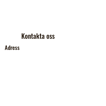
Kontakta oss
Adress
Accropark Lida
Lidavägen 1
146 33 Tullinge
Kontakt
070 975 58 00
lida.kontakt@accropark.se