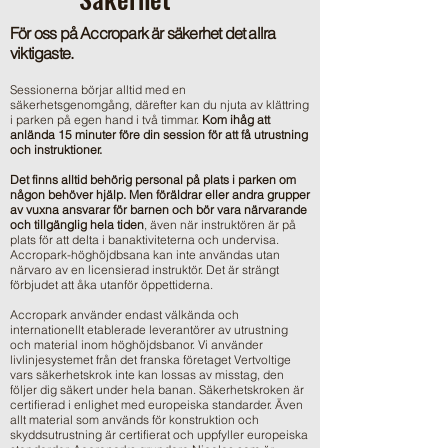
För oss på Accropark är säkerhet det allra
viktigaste.
Sessionerna börjar alltid med en
säkerhetsgenomgång, därefter kan du njuta av klättring
i parken på egen hand i två timmar.
Kom ihåg att
anlända 15 minuter före din session för att få utrustning
och instruktioner.
Det finns alltid behörig personal på plats i parken om
någon behöver hjälp
. Men f
öräldrar eller andra grupper
av vuxna ansvarar för barnen och bör vara närvarande
och tillgänglig hela tiden
, även när instruktören är på
plats för att delta i banaktiviteterna
och undervisa.
Accropark-höghöjdbsana
kan inte användas utan
närvaro av en licensierad instruktör. Det är strängt
förbjudet att åka utanför öppettiderna.
Accropark använder endast välkända och
internationellt etablerade leverantörer av utrustning
och material inom höghöjdsbanor. Vi använder
livlinjesystemet från det franska företaget Vertvoltige
vars säkerhetskrok inte kan lossas av misstag, den
följer dig säkert under hela banan. Säkerhetskroken är
certifierad i enlighet med europeiska standarder. Även
allt material som används för konstruktion och
skyddsutrustning är certifierat och uppfyller europeiska