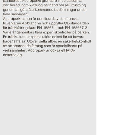
standarder. Accroparks grundare Nicolas som är
certifierad inom klättring, tar hand om all utrustning
genom att göra återkommande bedömningar under
hela säsongen.
Accropark-banan är certifierad av den franska
tillverkaren Altibranche och uppfyller CE-standarden
för trädklättringskurs EN-15567-1 och EN-155667-2.
Varje år genomförs flera expertiskontroller på parken.
En trädkulturell expertis utförs också för att bevara
trädens hälsa. Utöver detta utförs en säkerhetskontroll
av ett oberoende företag som är specialiserat på
verksamheten. Accropark är också ett IAPA-
dotterbolag.