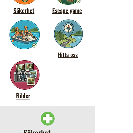
Säkerhet
Escape game
Hitta oss
Bilder
Säkerhet