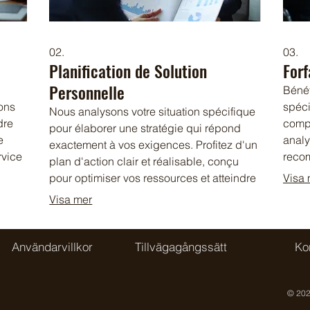
02.
03.
Planification de Solution
Forf
Personnelle
Bénéf
ons
spéci
Nous analysons votre situation spécifique
dre
compl
pour élaborer une stratégie qui répond
e
analy
exactement à vos exigences. Profitez d'un
rvice
recom
plan d'action clair et réalisable, conçu
n
les m
pour optimiser vos ressources et atteindre
Visa 
 vos
Nous 
vos objectifs. Notre équipe vous guide à
Visa mer
s
décis
chaque étape pour assurer une mise en
.
obsta
œuvre fluide et efficace. Obtenez une
poten
feuille de route personnalisée pour votre
Användarvillkor
Tillvägagångssätt
Ko
quali
succès.
© 202