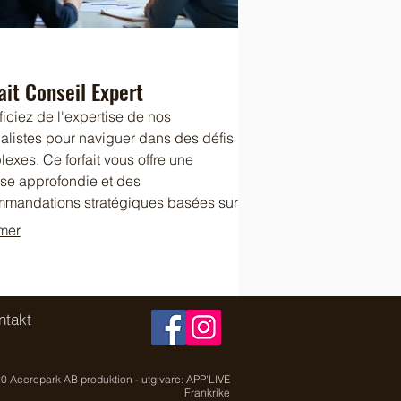
ait Conseil Expert
iciez de l'expertise de nos
alistes pour naviguer dans des défis
exes. Ce forfait vous offre une
se approfondie et des
mandations stratégiques basées sur
eilleures pratiques de l'industrie.
mer
vous aidons à prendre des
ions éclairées et à anticiper les
cles potentiels. Maximisez votre
tiel avec des conseils de haute
ntakt
té.
0 Accropark AB produktion - utgivare: APP'LIVE
Frankrike