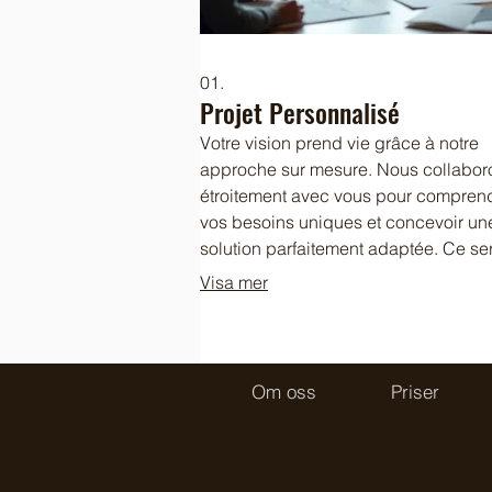
01.
Projet Personnalisé
Votre vision prend vie grâce à notre
approche sur mesure. Nous collabor
étroitement avec vous pour compren
vos besoins uniques et concevoir un
solution parfaitement adaptée. Ce se
garantit que chaque détail est pris e
Visa mer
compte pour un résultat qui dépasse
attentes. Laissez-nous transformer vo
idées en réalité concrète et innovante
Om oss
Priser