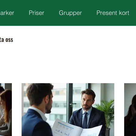
parker
Priser
Grupper
Present kort
ta oss