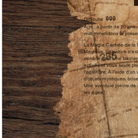
🔒🔒🔒
Difficulté
​Âge : à partir de 10 ans
recommandons la présen
La Magie Cachée de la F
Magique. La nature n'est
semble être. Une barriè
activée et vous seuls po
l'équilibre. À l'aide d'un
d'objets mystiques, brise
Une aventure pleine de 
les âges !