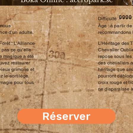
🔒🔒🔒🔒
Difficulté
, nous
​Âge : à partir d
ce d'un adulte.
recommandons la
orêt : L'Alliance
L'Héritage des T
 pas ce qu'elle
Chevalier Oublié
re magique a été
repose sous les 
uvez restaurer
des chevaliers a 
 vieux grimoire et
héritage que seu
z le sortilège.
pourront débloqu
magie pour tous
croix rouge et tr
ne disparaisse à
Réserver