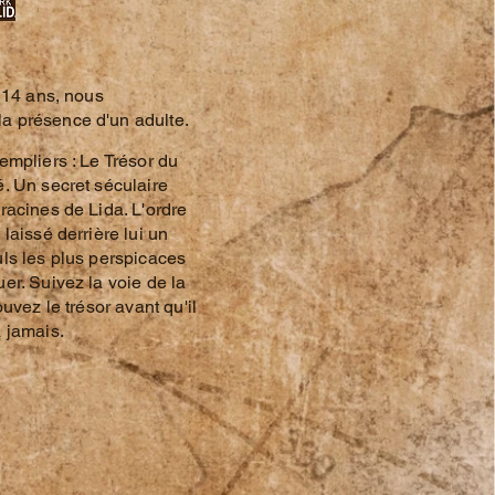
e 14 ans, nous
 présence d'un adulte.
empliers : Le Trésor du
. Un secret séculaire
racines de Lida. L'ordre
laissé derrière lui un
ls les plus perspicaces
er. Suivez la voie de la
ouvez le trésor avant qu'il
 jamais.