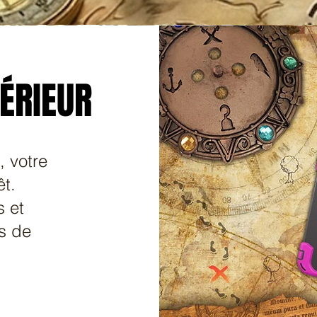
ÉRIEUR
ÉRIEUR
, votre
êt.
s et
és de