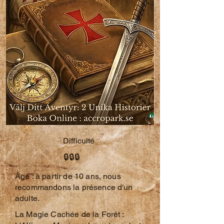
Difficulté
🔒🔒🔒
​Âge : à partir de 10 ans, nous
recommandons la présence d'un
adulte.
La Magie Cachée de la Forêt :