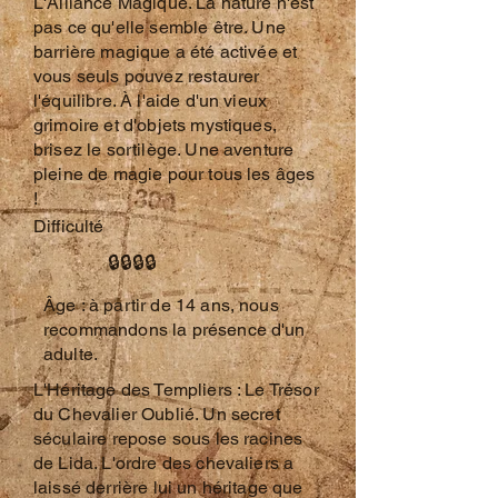
L'Alliance Magique. La nature n'est
pas ce qu'elle semble être. Une
barrière magique a été activée et
vous seuls pouvez restaurer
l'équilibre. À l'aide d'un vieux
grimoire et d'objets mystiques,
brisez le sortilège. Une aventure
pleine de magie pour tous les âges
!
Difficulté
🔒🔒🔒🔒
​Âge : à partir de 14 ans, nous
recommandons la présence d'un
adulte.
L'Héritage des Templiers : Le Trésor
du Chevalier Oublié. Un secret
séculaire repose sous les racines
de Lida. L'ordre des chevaliers a
laissé derrière lui un héritage que